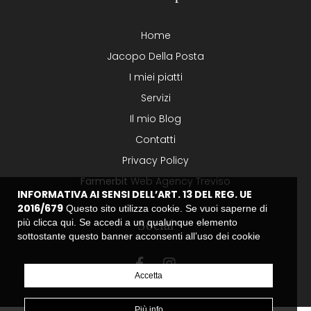
Home
Jacopo Della Posta
I miei piatti
Servizi
Il mio Blog
Contatti
Privacy Policy
Farmerbit
Web Agency Treviso
INFORMATIVA AI SENSI DELL’ART. 13 DEL REG. UE
2016/679
Questo sito utilizza cookie. Se vuoi saperne di
Social
più clicca
qui
. Se accedi a un qualunque elemento
sottostante questo banner acconsenti all’uso dei cookie
Accetta
Più info